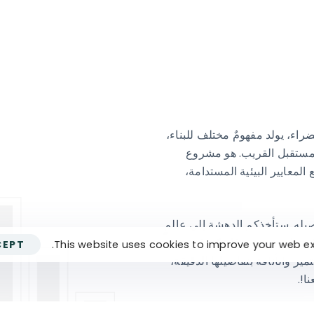
راء، يولد مفهومٌ مختلف للبناء،
لمستقبل القريب. هو مشروع
لمعايير البيئية المستدامة،
يله. ستأخذكم الدهشة إلى عالمٍ
حالم وأنتم تحدّقون إلى قمّته المذهلة التي ترتفع عن الأرض 255 مترًا، وستسعد قلوبكم في
This website uses cookies to improve your web ex
CEPT
ّز والأناقة بتفاصيلها الدقيقة،
ا!.