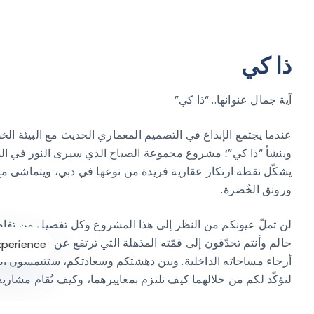
ذا كي
آية جمال عنوانها.. “ذا كي”
عندما يجتمع الإبداع في التصميم المعماري الحديث مع البيئة الخض
وينشأ “ذا كي”؛ مشروع مجموعة الصياح الذي سيرى النور في ا
يشكّل نقطة ارتكاز عقارية فريدة من نوعها في دبي، ويتماشى مع ا
ورونق الخُضرة.
لن تملّ عيونكم من النظر إلى هذا المشروع وكل تفصيل من تفاص
perience.
أرجاء مساحاته الداخلية. وبين دهشتكم وسعادتكم، ستتلمّسون التمي
لنؤكّد لكم من خلالهما كيف نلتزم بمعاييرهما، وكيف تُقام مشاريعن