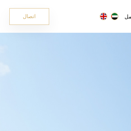
مل
اتصال