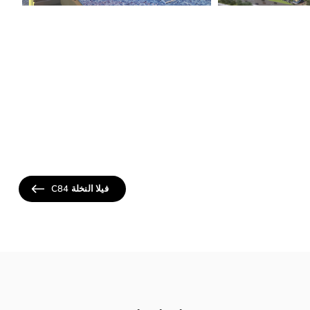
فيلا النخلة C84