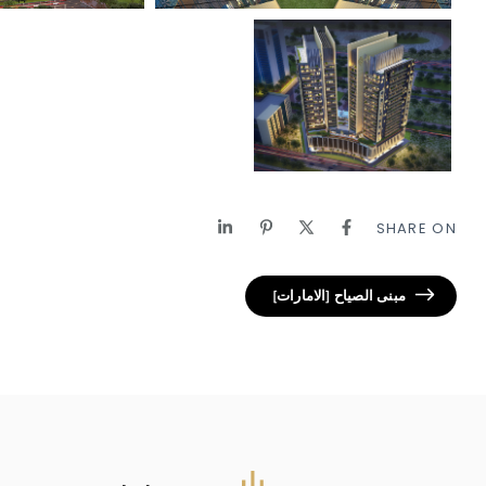
SHARE ON
مبنى الصياح [الامارات]