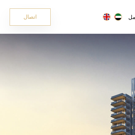
مل
اتصال