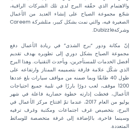
والاهتمام الذي حقّقه البرج لدى تلك الشركات الراقية،
شجّع مجموعة الصياح على إنشاء العديد من الأعمال
الصغيرة فيه، والتي نمت بشكل كبير، مثلشركة Careem
وشركةDubizzle.
إنّ مكانة ودور “برج الشذى” في ريادة الأعمال دفع
مجموعة الصياح بشكل دوري إلى تطويره بهدف تقديم
أفضل الخدمات للمستأجرين، وبأحدث التقنيات. وهذا البرج
الذي شكّل علامة فارقة بتصميمه الممتاز وارتفاعه على
طول 40 طابقًا وبما ضمنه من مواقف سيارات بلغ عددها
1200 موقف، لعب دورًا بارزًا في تلبية جميع احتياجات
الأعمال، فخطت إدارته خطوة حضارية فاعلة في شهر
يوليو من العام 2017، عندما تمّ افتتاح مركز الأعمال في
البرج، بتخصيص غرف اجتماعات ومكتبة وغرف ترفيه
وسينما فاخرة، بالإضافة إلى غرفة متخصصة للوسائط
المتعددة.