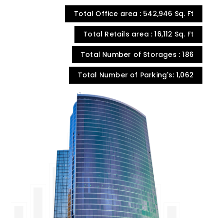
Total Office area : 542,946 Sq. Ft
Total Retails area : 16,112 Sq. Ft
Total Number of Storages : 186
Total Number of Parking's: 1,062